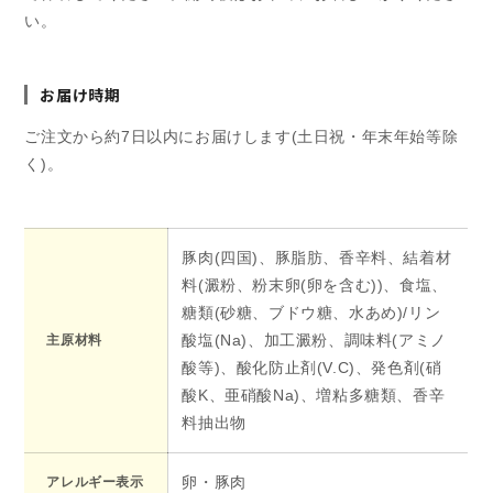
い。
お届け時期
ご注文から約7日以内にお届けします(土日祝・年末年始等除
く)。
豚肉(四国)、豚脂肪、香辛料、結着材
料(澱粉、粉末卵(卵を含む))、食塩、
糖類(砂糖、ブドウ糖、水あめ)/リン
酸塩(Na)、加工澱粉、調味料(アミノ
主原材料
酸等)、酸化防止剤(V.C)、発色剤(硝
酸K、亜硝酸Na)、増粘多糖類、香辛
料抽出物
卵・豚肉
アレルギー表示