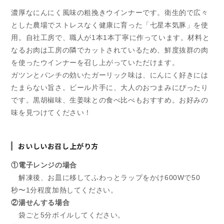
ツ
ツ
濃厚なにんにく風味の粗挽きウインナーです。衛生的で広々
ン
ン
とした農場でストレスなく健康に育った「七星本気豚」を使
と
と
用。自社工房で、職人が1本1本丁寧に作っています。材料と
ガ
ガ
なるお肉は工房の隣でカットされているため、鮮度抜群の肉
ー
ー
を使ったウインナーを召し上がっていただけます。
リ
リ
ガツンとパンチの効いたガーリック味は、にんにく好きには
ッ
ッ
ク〉
ク〉
たまらない旨さ。ビール片手に、大人のおつまみにぴったり
5
5
です。黒胡椒味、生姜味との食べ比べもおすすめ。お好みの
本
本
味を見つけてください！
入
入
り
り
125g
125g
おいしいお召し上がり方
の
の
①電子レンジの場合
数
数
解凍後、お皿に移してふわっとラップをかけ600Wで50
量
量
秒〜1分程度加熱してください。
を
を
②湯せんする場合
減
増
袋ごと5分ボイルしてください。
ら
や