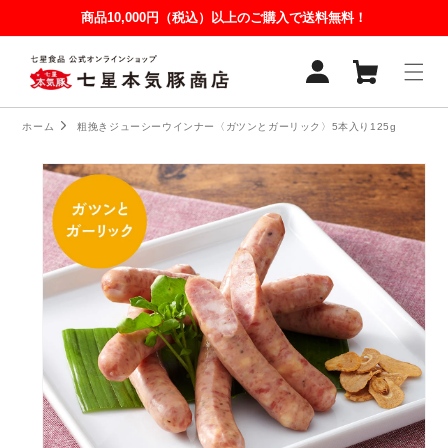
コンテ
商品10,000円（税込）以上のご購入で送料無料！
ンツに
進む
ホーム
粗挽きジューシーウインナー〈ガツンとガーリック〉5本入り125g
商品情
報にス
キップ