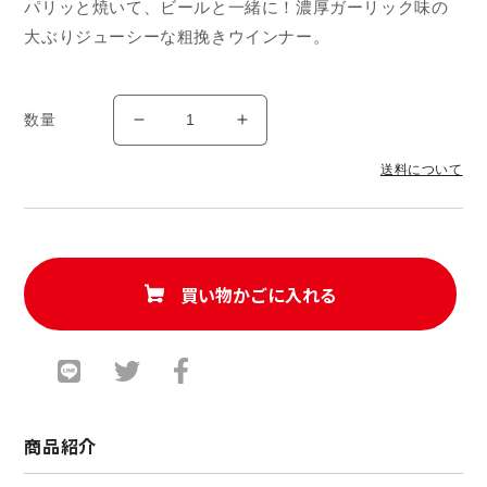
パリッと焼いて、ビールと一緒に！濃厚ガーリック味の
価
大ぶりジューシーな粗挽きウインナー。
格
数量
粗
粗
挽
挽
送料について
き
き
ジ
ジ
ュ
ュ
ー
ー
シ
シ
買い物かごに入れる
ー
ー
ウ
ウ
イ
イ
ン
ン
ナ
ナ
商品紹介
ー
ー
〈ガ
〈ガ