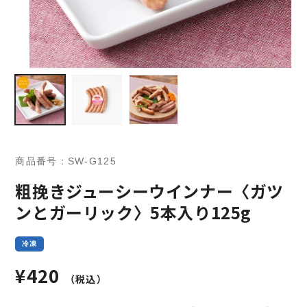
商品番号：SW-G125
粗挽きジューシーウインナー〈ガツ
ンとガーリック〉5本入り125g
冷凍
通
¥420
（税込）
常