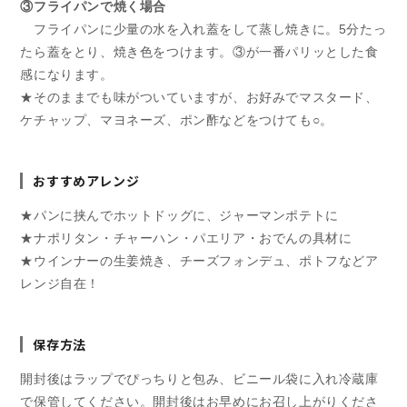
③フライパンで焼く場合
す
す
フライパンに少量の水を入れ蓋をして蒸し焼きに。5分たっ
たら蓋をとり、焼き色をつけます。③が一番パリッとした食
感になります。
★そのままでも味がついていますが、お好みでマスタード、
ケチャップ、マヨネーズ、ポン酢などをつけても○。
おすすめアレンジ
★パンに挟んでホットドッグに、ジャーマンポテトに
★ナポリタン・チャーハン・パエリア・おでんの具材に
★ウインナーの生姜焼き、チーズフォンデュ、ポトフなどア
レンジ自在！
保存方法
開封後はラップでぴっちりと包み、ビニール袋に入れ冷蔵庫
で保管してください。開封後はお早めにお召し上がりくださ